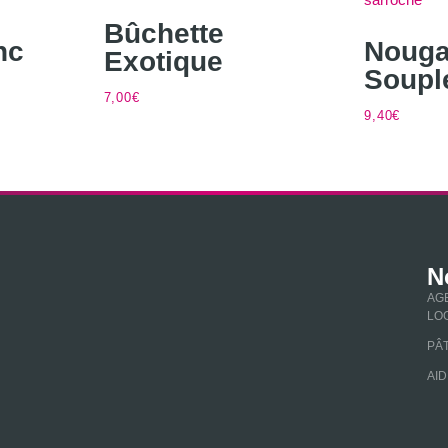
Bûchette
nc
Nouga
Exotique
Soupl
7,00
€
9,40
€
N
AG
LO
PÂT
AID