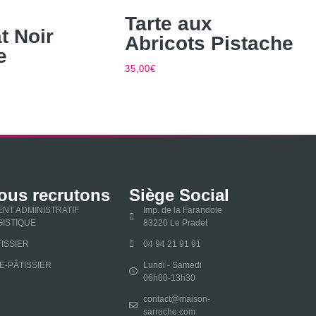
Tarte aux
t Noir
Abricots Pistache
e
35,00
€
ous recrutons
Siège Social
ENT ADMINISTRATIF
Imp. de la Farandole
GISTIQUE
83220 Le Pradet
ISSIER
04 94 21 91 91
E-PÂTISSIER
Lundi - Samedi
06h00-13h30
contact@maison-
sarroche.com