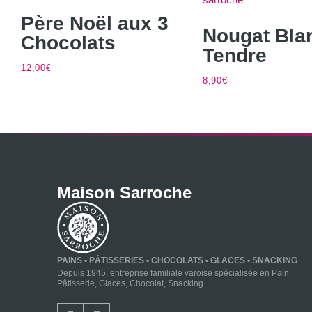
Père Noël aux 3
Nougat Bla
Chocolats
Tendre
12,00
€
8,90
€
Maison Sarroche
PAINS • PÂTISSERIES • CHOCOLATS • GLACES • SNACKING
Depuis 1945, entreprise familiale varoise spécialisée en Pain,
Pâtisserie, Glaces, Chocolat, Snacking