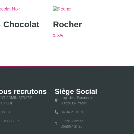
s Chocolat
Rocher
2,50
€
ous recrutons
Siège Social
NT ADMINISTRATIF
Imp. de la Farandole
ISTIQUE
83220 Le Pradet
ISSIER
04 94 21 91 91
E-PÂTISSIER
Lundi - Samedi
06h00-13h30