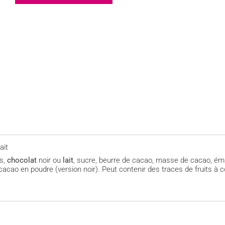
ait
s,
chocolat
noir ou
lait
, sucre, beurre de cacao, masse de cacao, émul
cacao en poudre (version noir). Peut contenir des traces de fruits à co