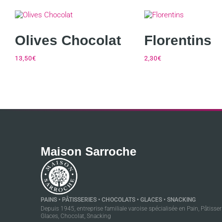
Olives Chocolat
Florentins
13,50
€
2,30
€
Maison Sarroche
PAINS • PÂTISSERIES • CHOCOLATS • GLACES • SNACKING
Depuis 1945, entreprise familiale varoise spécialisée en Pain, Pâtisseri
Glaces, Chocolat, Snacking