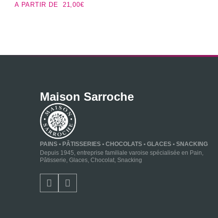
A PARTIR DE
21,00
€
Maison Sarroche
PAINS • PÂTISSERIES • CHOCOLATS • GLACES • SNACKING
Depuis 1945, entreprise familiale varoise spécialisée en Pain,
Pâtisserie, Glaces, Chocolat, Snacking