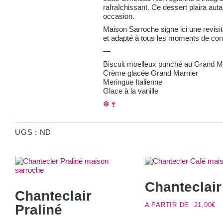
rafraîchissant. Ce dessert plaira au
occasion.
Maison Sarroche signe ici une revisit
et adapté à tous les moments de convi
—
Biscuit moelleux punché au Grand M
Crème glacée Grand Marnier
Meringue Italienne
Glace à la vanille
❆🍷
UGS :
ND
Chanteclair
Chanteclair
A PARTIR DE
21,00
€
Praliné