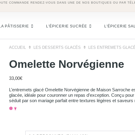
OUTE COMMANDE RENDEZ-VOUS DANS UNE DE NOS BOUTIQUES OU PAR TÉL
LA PÂTISSERIE
L'ÉPICERIE SUCRÉE
L'ÉPICERIE SA
ACCUEIL
LES DESSERTS GLACÉS
LES ENTREMETS GLAC
Omelette Norvégienne
33,00
€
L’entremets glacé Omelette Norvégienne de Maison Sarroche est 
glacée, idéale pour couronner un repas d’exception. Conçu pour
séduit par son mariage parfait entre textures légères et saveurs 
❆🍷