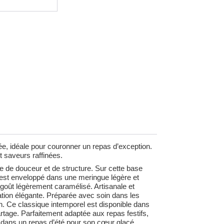
e, idéale pour couronner un repas d’exception.
t saveurs raffinées.
 de douceur et de structure. Sur cette base
 est enveloppé dans une meringue légère et
goût légèrement caramélisé. Artisanale et
tation élégante. Préparée avec soin dans les
on. Ce classique intemporel est disponible dans
tage. Parfaitement adaptée aux repas festifs,
 dans un repas d’été pour son cœur glacé