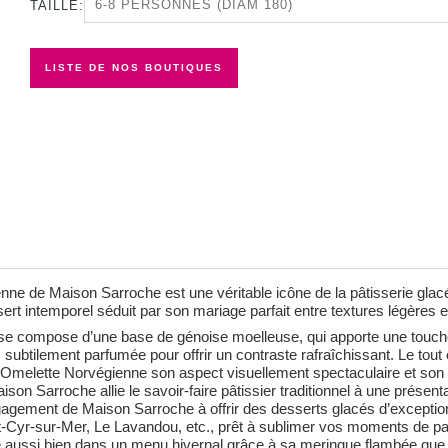
TAILLE:
LISTE DE NOS BOUTIQUES
ne de Maison Sarroche est une véritable icône de la pâtisserie glacé
t intemporel séduit par son mariage parfait entre textures légères e
se compose d’une base de génoise moelleuse, qui apporte une touche
ubtilement parfumée pour offrir un contraste rafraîchissant. Le tout
l’Omelette Norvégienne son aspect visuellement spectaculaire et son 
ison Sarroche allie le savoir-faire pâtissier traditionnel à une présen
’engagement de Maison Sarroche à offrir des desserts glacés d’excepti
t-Cyr-sur-Mer, Le Lavandou, etc., prêt à sublimer vos moments de par
e aussi bien dans un menu hivernal grâce à sa meringue flambée que