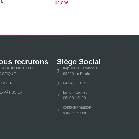
t
32,00
€
ous recrutons
Siège Social
ENT ADMINISTRATIF
Imp. de la Farandole
GISTIQUE
83220 Le Pradet
ISSIER
04 94 21 91 91
E-PÂTISSIER
Lundi - Samedi
06h00-13h30
contact@maison-
sarroche.com