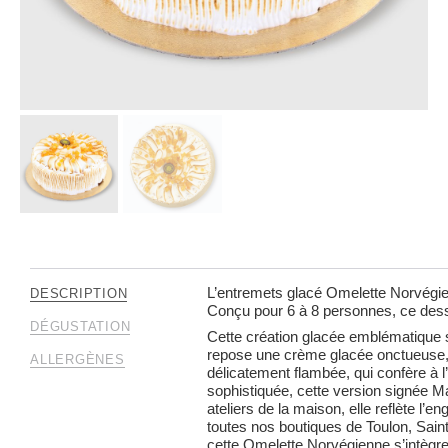
L’entremets glacé Omelette Norvégien
DESCRIPTION
Conçu pour 6 à 8 personnes, ce desser
DÉGUSTATION
Cette création glacée emblématique 
repose une crème glacée onctueuse, s
ALLERGÈNES
délicatement flambée, qui confère à 
sophistiquée, cette version signée Ma
ateliers de la maison, elle reflète l
toutes nos boutiques de Toulon, Sain
cette Omelette Norvégienne s’intègr