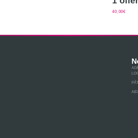
1 offer
40,00
€
N
AG
LO
PÂT
AID