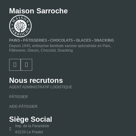
Maison Sarroche
PAINS • PÂTISSERIES • CHOCOLATS • GLACES • SNACKING
Depuis 1945, entreprise familiale varoise spécialisée en Pain,
Pâtisserie, Glaces, Chocolat, Snacking
Nous recrutons
AGENT ADMINISTRATIF LOGISTIQUE
PÂTISSIER
AIDE-PÂTISSIER
Siège Social
Imp. de la Farandole
83220 Le Pradet