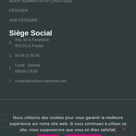
AGENT ADMINISTRATIF LOGISTIQUE
PÂTISSIER
AIDE-PÂTISSIER
Siège Social
Imp. de la Farandole
83220 Le Pradet
04 94 21 91 91
Lundi - Samedi
06h00-13h30
contact@maison-sarroche.com
CONDITIONS GÉNÉRALES DE VENTE
Nous utilisons des cookies pour vous garantir la meilleure
MENTIONS LÉGALES
expérience sur notre site web. Si vous continuez à utiliser ce
INFORMATION SUR LES COOKIES
site, nous supposerons que vous en êtes satisfait.
© 2025 STUDIO247