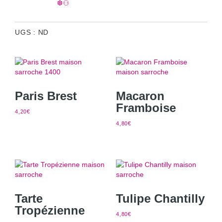
❆⚇
UGS :
ND
Paris Brest
Macaron
Framboise
4,20
€
4,80
€
Tarte
Tulipe Chantilly
Tropézienne
4,80
€