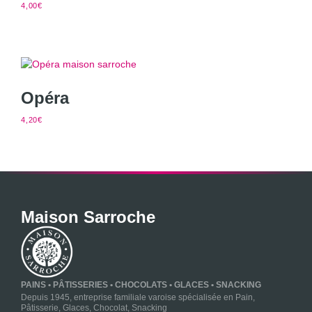
4,00
€
Opéra
4,20
€
Maison Sarroche
PAINS • PÂTISSERIES • CHOCOLATS • GLACES • SNACKING
Depuis 1945, entreprise familiale varoise spécialisée en Pain,
Pâtisserie, Glaces, Chocolat, Snacking