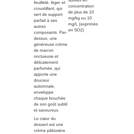
sulfites en
feuilleté, léger et
concentration
croustillant, qui
de plus de 10
sert de support
mg/kg ou 10
parfait à ses
mg/L (exprimés
autres
en SO2)
composants. Par-
dessus, une
généreuse crème
de marron
onctueuse et
délicatement
parfumée, qui
apporte une
douceur
automnale,
enveloppe
chaque bouchée
de son goût subtil
et savoureux.
Le cœur du
dessert est une
crème pâtissière