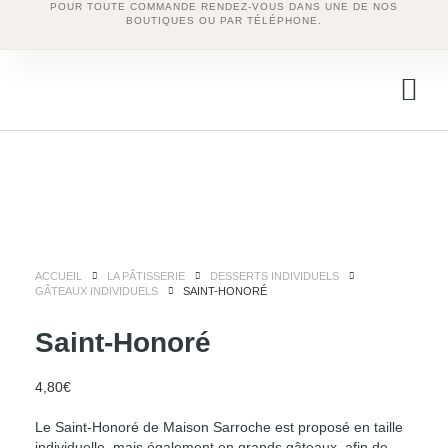
POUR TOUTE COMMANDE RENDEZ-VOUS DANS UNE DE NOS
BOUTIQUES OU PAR TÉLÉPHONE.
ACCUEIL
LA PÂTISSERIE
DESSERTS INDIVIDUELS
GÂTEAUX INDIVIDUELS
SAINT-HONORÉ
Saint-Honoré
4,80
€
Le Saint-Honoré de Maison Sarroche est proposé en taille
individuelle, mais également en grands gâteaux, afin de