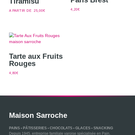
Tiramisu
4,20
€
A PARTIR DE
25,00
€
Tarte aux Fruits
Rouges
4,80
€
Maison Sarroche
PAINS • PÂTISSERIES • CHOCOLATS • GLACES • SNACKING
Depuis 1945, entreprise familiale varoise spécialisée en Pain,