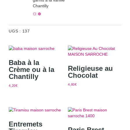
garnis à la vanille
Chantilly
⚇ ❆
UGS :
137
Baba à la
Religieuse au
Crème ou à la
Chocolat
Chantilly
4,80
€
4,20
€
Entremets
Paris Brest