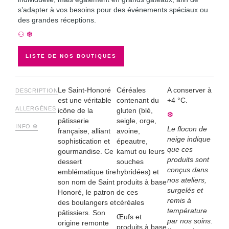
s’adapter à vos besoins pour des événements spéciaux ou
des grandes réceptions.
⚇ ❆
LISTE DE NOS BOUTIQUES
Le Saint-Honoré
Céréales
A conserver à
DESCRIPTION
est une véritable
contenant du
+4 °C.
ALLERGÈNES
icône de la
gluten (blé,
❆
pâtisserie
seigle, orge,
INFO ❆
Le flocon de
française, alliant
avoine,
neige indique
sophistication et
épeautre,
que ces
gourmandise. Ce
kamut ou leurs
produits sont
dessert
souches
conçus dans
emblématique tire
hybridées) et
nos ateliers,
son nom de Saint
produits à base
surgelés et
Honoré, le patron
de ces
remis à
des boulangers et
céréales
température
pâtissiers. Son
Œufs et
par nos soins.
origine remonte
produits à base