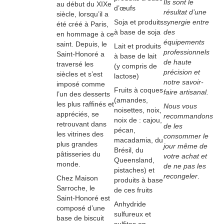
Ils sont le
au début du XIXe
d’œufs
résultat d’une
siècle, lorsqu’il a
Soja et produits
synergie entre
été créé à Paris,
à base de soja
des
en hommage à ce
équipements
saint. Depuis, le
Lait et produits
professionnels
Saint-Honoré a
à base de lait
de haute
traversé les
(y compris de
précision et
siècles et s’est
lactose)
notre savoir-
imposé comme
Fruits à coques
faire artisanal.
l’un des desserts
(amandes,
les plus raffinés et
Nous vous
noisettes, noix,
appréciés, se
recommandons
noix de : cajou,
retrouvant dans
de les
pécan,
les vitrines des
consommer le
macadamia, du
plus grandes
jour même de
Brésil, du
pâtisseries du
votre achat et
Queensland,
monde.
de ne pas les
pistaches) et
recongeler
.
Chez Maison
produits à base
Sarroche, le
de ces fruits
Saint-Honoré est
Anhydride
composé d’une
sulfureux et
base de biscuit